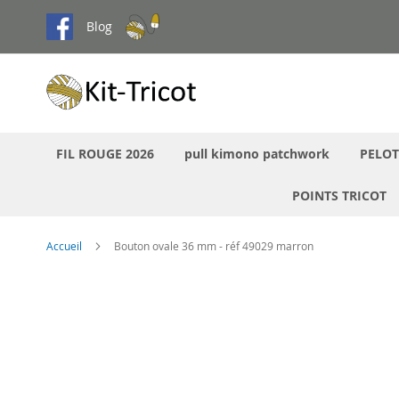
Aller
Blog
au
contenu
FIL ROUGE 2026
pull kimono patchwork
PELOT
POINTS TRICOT
Accueil
Bouton ovale 36 mm - réf 49029 marron
Passer
à
la
fin
de
la
galerie