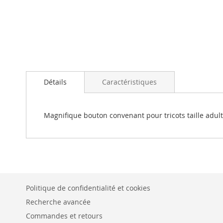
Passer
au
Détails
Caractéristiques
début
de
la
Galerie
Magnifique bouton convenant pour tricots taille adulte
d’images
Politique de confidentialité et cookies
Recherche avancée
Commandes et retours