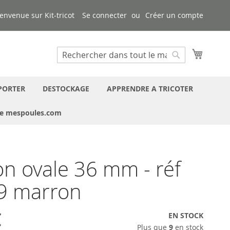
envenue sur Kit-tricot
Se connecter
Créer un compte
Mon pa
Chercher
Chercher
PORTER
DESTOCKAGE
APPRENDRE A TRICOTER
ue mespoules.com
n ovale 36 mm - réf
9 marron
€
EN STOCK
Plus que
9
en stock