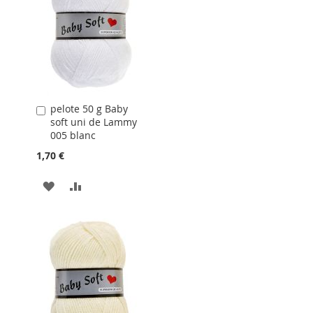
LISTE
D'ACHATS
pelote 50 g Baby
Ajouter
soft uni de Lammy
au
005 blanc
panier
1,70 €
AJOUTER
AJOUTER
À
AU
LA
COMPARATEUR
LISTE
D'ACHATS