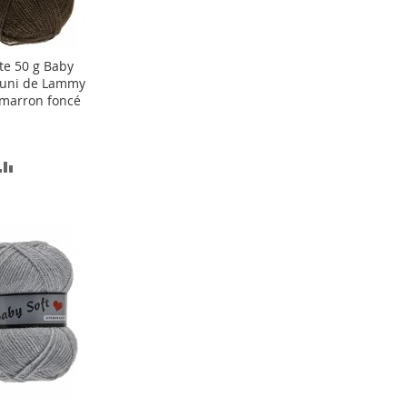
te 50 g Baby
ter
 uni de Lammy
marron foncé
er
OUTER
AJOUTER
AU
COMPARATEUR
TE
ACHATS