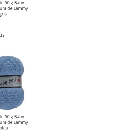
te 50 g Baby
ter
 uni de Lammy
gris
er
OUTER
AJOUTER
AU
COMPARATEUR
TE
ACHATS
te 50 g Baby
ter
 uni de Lammy
bleu
er