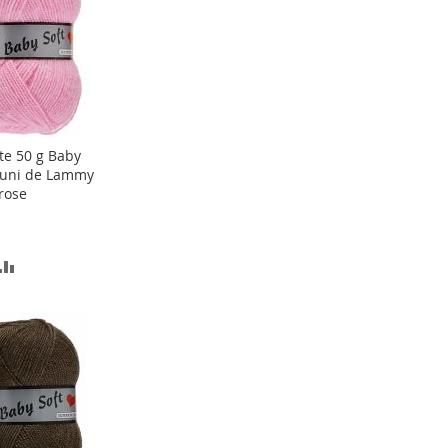
TE
ACHATS
te 50 g Baby
ter
 uni de Lammy
rose
er
OUTER
AJOUTER
AU
COMPARATEUR
TE
ACHATS