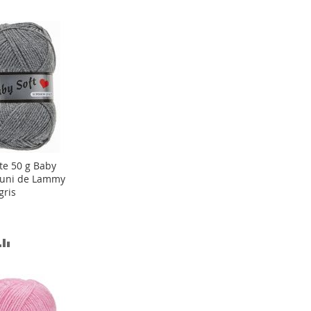
te 50 g Baby
ter
 uni de Lammy
gris
er
OUTER
AJOUTER
AU
COMPARATEUR