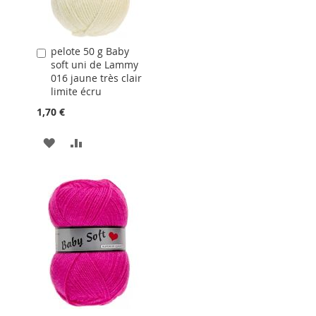
pelote 50 g Baby
Ajouter
soft uni de Lammy
au
016 jaune très clair
panier
limite écru
1,70 €
AJOUTER
AJOUTER
À
AU
LA
COMPARATEUR
LISTE
D'ACHATS