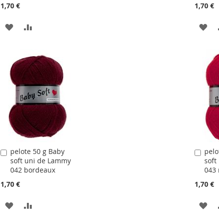
1,70 €
1,70 €
AJOUTER
AJOUTER
AJ
À
AU
À
LA
COMPARATEUR
LA
LISTE
LIS
D'ACHATS
D'
pelote 50 g Baby
pelo
Ajouter
Ajou
soft uni de Lammy
soft
au
au
042 bordeaux
043 
panier
pani
1,70 €
1,70 €
AJOUTER
AJOUTER
AJ