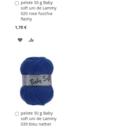
pelote 50 g Baby
Ajouter
soft uni de Lammy
au
020 rose fuschia
panier
flashy
1,70 €
AJOUTER
AJOUTER
À
AU
LA
COMPARATEUR
LISTE
D'ACHATS
pelote 50 g Baby
Ajouter
soft uni de Lammy
au
039 bleu nattier
panier