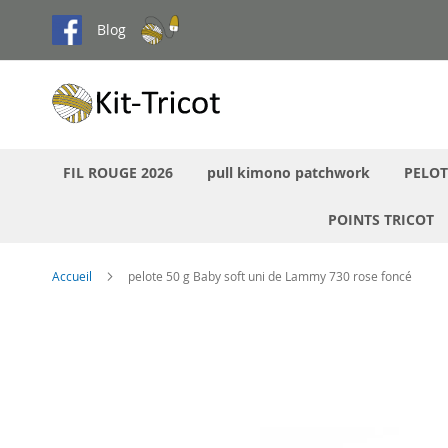
Aller
Blog
au
contenu
FIL ROUGE 2026
pull kimono patchwork
PELOT
POINTS TRICOT
Accueil
pelote 50 g Baby soft uni de Lammy 730 rose foncé
Passer
à
la
fin
de
la
galerie