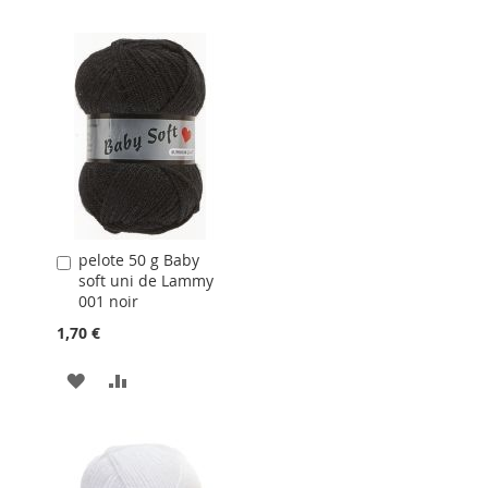
pelote 50 g Baby
Ajouter
soft uni de Lammy
au
001 noir
panier
1,70 €
AJOUTER
AJOUTER
À
AU
LA
COMPARATEUR