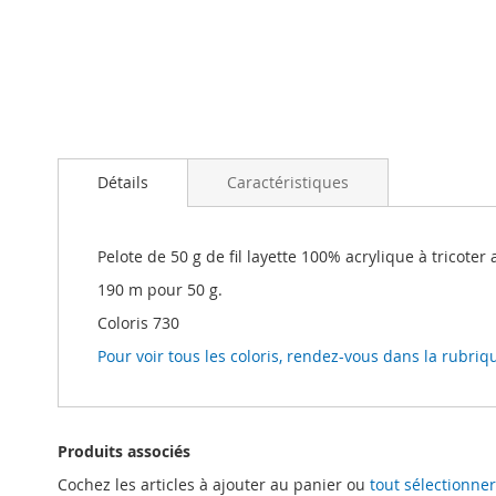
Passer
au
Détails
Caractéristiques
début
de
la
Galerie
Pelote de 50 g de fil layette 100% acrylique à tricoter 
d’images
190 m pour 50 g.
Coloris 730
Pour voir tous les coloris, rendez-vous dans la rubriq
Produits associés
Cochez les articles à ajouter au panier ou
tout sélectionner