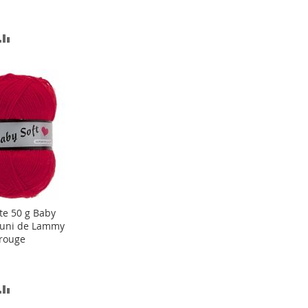
OUTER
AJOUTER
AU
COMPARATEUR
TE
ACHATS
te 50 g Baby
ter
 uni de Lammy
rouge
er
OUTER
AJOUTER