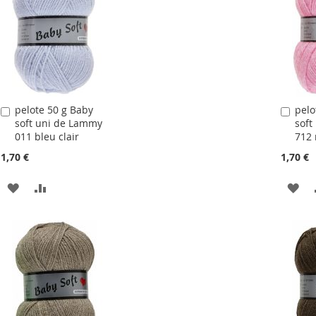
LIS
D'ACHATS
D'
pelote 50 g Baby
pelo
Ajouter
Ajou
soft uni de Lammy
soft
au
au
011 bleu clair
712 
panier
pani
1,70 €
1,70 €
AJOUTER
AJOUTER
AJ
À
AU
À
LA
COMPARATEUR
LA
LISTE
LIS
D'ACHATS
D'