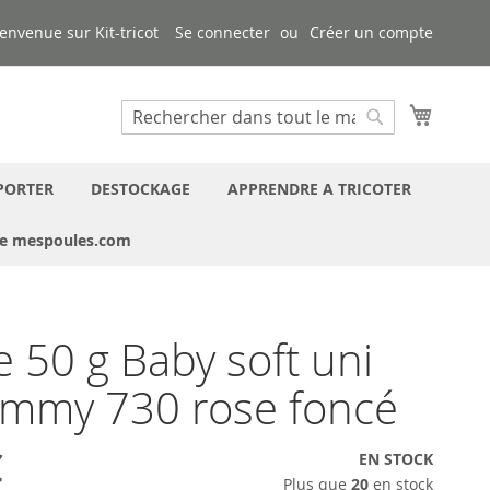
envenue sur Kit-tricot
Se connecter
Créer un compte
Mon pa
Chercher
Chercher
PORTER
DESTOCKAGE
APPRENDRE A TRICOTER
ue mespoules.com
e 50 g Baby soft uni
ammy 730 rose foncé
€
EN STOCK
Plus que
20
en stock