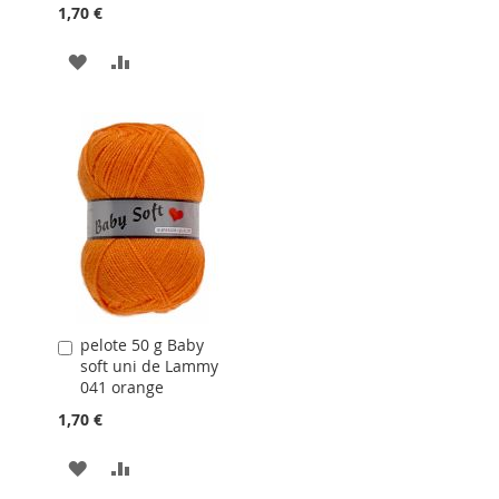
1,70 €
AJOUTER
AJOUTER
À
AU
LA
COMPARATEUR
LISTE
D'ACHATS
pelote 50 g Baby
Ajouter
soft uni de Lammy
au
041 orange
panier
1,70 €
AJOUTER
AJOUTER