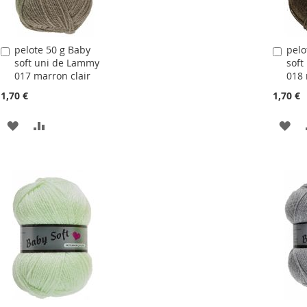
pelote 50 g Baby
pelo
Ajouter
Ajou
soft uni de Lammy
soft
au
au
017 marron clair
018 
panier
pani
1,70 €
1,70 €
AJOUTER
AJOUTER
AJ
À
AU
À
LA
COMPARATEUR
LA
LISTE
LIS
D'ACHATS
D'