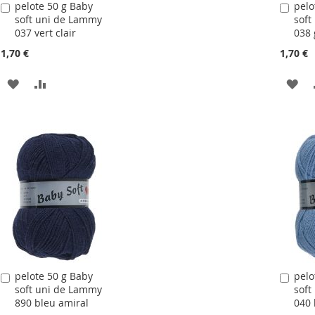
pelote 50 g Baby
pelo
Ajouter
Ajou
soft uni de Lammy
soft
au
au
037 vert clair
038 
panier
pani
1,70 €
1,70 €
AJOUTER
AJOUTER
AJ
À
AU
À
LA
COMPARATEUR
LA
LISTE
LIS
D'ACHATS
D'
pelote 50 g Baby
pelo
Ajouter
Ajou
soft uni de Lammy
soft
au
au
890 bleu amiral
040 
panier
pani