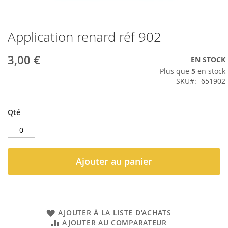
Application renard réf 902
Passer
au
début
3,00 €
EN STOCK
de
Plus que
5
en stock
la
SKU
651902
Galerie
d’images
Qté
Ajouter au panier
AJOUTER À LA LISTE D'ACHATS
AJOUTER AU COMPARATEUR