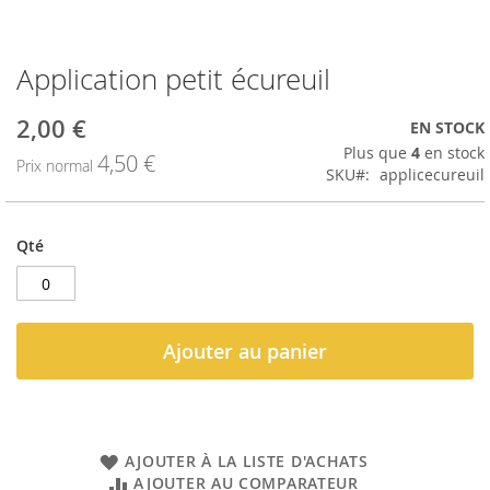
Application petit écureuil
Passer
au
début
2,00 €
Prix
EN STOCK
de
spécial
Plus que
4
en stock
4,50 €
la
Prix normal
SKU
applicecureuil
Galerie
d’images
Qté
Ajouter au panier
AJOUTER À LA LISTE D'ACHATS
AJOUTER AU COMPARATEUR