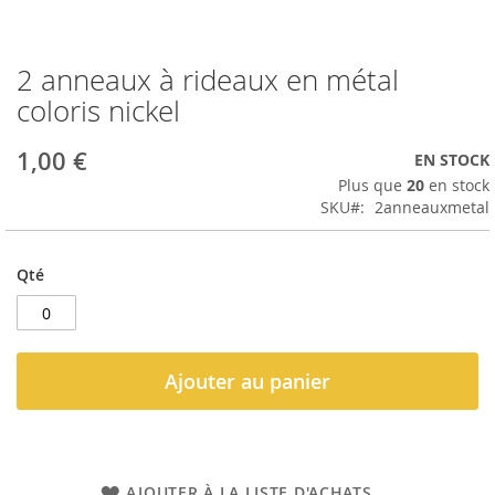
2 anneaux à rideaux en métal
Passer
au
coloris nickel
début
de
1,00 €
EN STOCK
la
Galerie
Plus que
20
en stock
d’images
SKU
2anneauxmetal
Qté
Ajouter au panier
AJOUTER À LA LISTE D'ACHATS